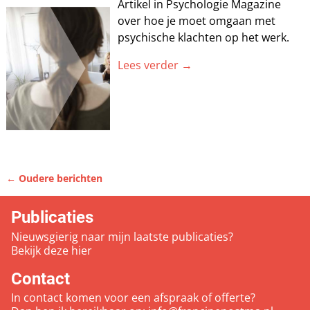
Artikel in Psychologie Magazine
over hoe je moet omgaan met
psychische klachten op het werk.
Lees verder →
←
Oudere berichten
Bericht navigatie
Publicaties
Nieuwsgierig naar mijn laatste publicaties?
Bekijk deze
hier
Contact
In contact komen voor een afspraak of offerte?