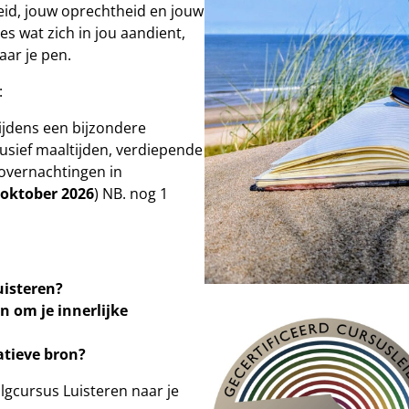
heid, jouw oprechtheid en jouw
es wat zich in jou aandient,
aar je pen.
:
ijdens een bijzondere
clusief maaltijden, verdiepende
 overnachtingen in
 oktober 2026
) NB. nog 1
luisteren?
n om je innerlijke
atieve bron?
lgcursus Luisteren naar je