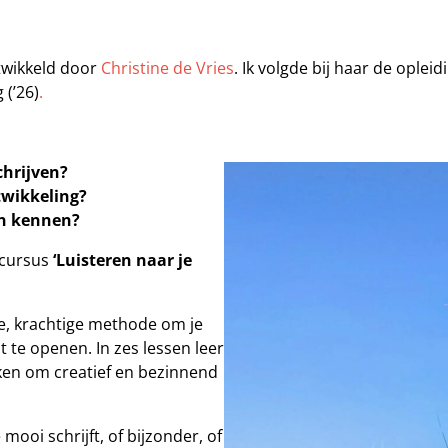
©
ntwikkeld door
Christine de Vries
. Ik volgde bij haar de opleid
 (’26)
.
chrijven?
twikkeling?
ren kennen?
scursus
‘Luisteren naar je
e, krachtige methode om je
t te openen. In zes lessen leer
eken om creatief en bezinnend
mooi schrijft, of bijzonder, of