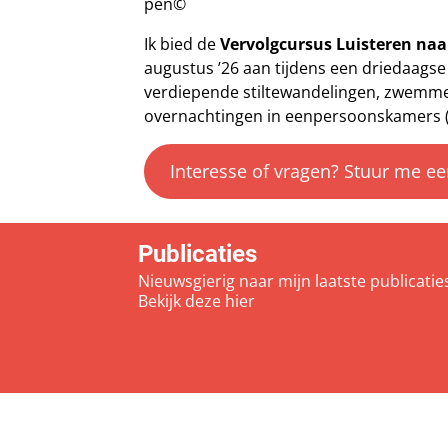
pen©
Ik bied de
Vervolgcursus Luisteren naa
augustus ’26 aan tijdens een driedaagse 
verdiepende stiltewandelingen, zwemmen
overnachtingen in eenpersoonskamers 
Interesse of vragen? Stuur me ee
Publicaties
Nieuwsgierig naar mijn laatste publicatie
Bekijk deze
hier