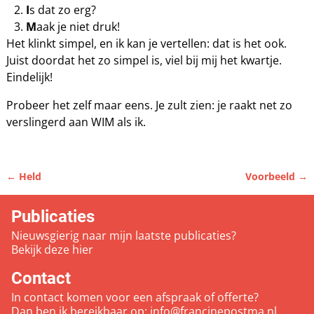
I
s dat zo erg?
M
aak je niet druk!
Het klinkt simpel, en ik kan je vertellen: dat is het ook.
Juist doordat het zo simpel is, viel bij mij het kwartje.
Eindelijk!
Probeer het zelf maar eens. Je zult zien: je raakt net zo
verslingerd aan WIM als ik.
←
Held
Voorbeeld
→
Bericht navigatie
Publicaties
Nieuwsgierig naar mijn laatste publicaties?
Bekijk deze
hier
Contact
In contact komen voor een afspraak of offerte?
Dan ben ik bereikbaar op:
info@francinepostma.nl