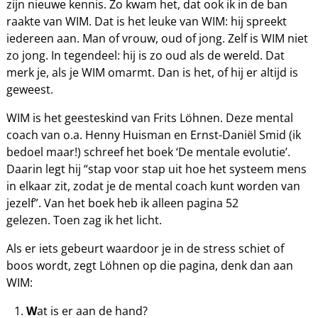
zijn nieuwe kennis. Zo kwam het, dat ook ik in de ban
raakte van WIM. Dat is het leuke van WIM: hij spreekt
iedereen aan. Man of vrouw, oud of jong. Zelf is WIM niet
zo jong. In tegendeel: hij is zo oud als de wereld. Dat
merk je, als je WIM omarmt. Dan is het, of hij er altijd is
geweest.
WIM is het geesteskind van Frits Löhnen. Deze mental
coach van o.a. Henny Huisman en Ernst-Daniël Smid (ik
bedoel maar!) schreef het boek ‘De mentale evolutie’.
Daarin legt hij “stap voor stap uit hoe het systeem mens
in elkaar zit, zodat je de mental coach kunt worden van
jezelf”. Van het boek heb ik alleen pagina 52
gelezen. Toen zag ik het licht.
Als er iets gebeurt waardoor je in de stress schiet of
boos wordt, zegt Löhnen op die pagina, denk dan aan
WIM:
W
at is er aan de hand?